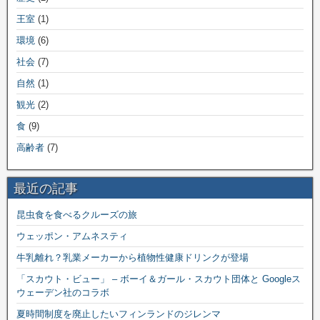
王室
(1)
環境
(6)
社会
(7)
自然
(1)
観光
(2)
食
(9)
高齢者
(7)
最近の記事
昆虫食を食べるクルーズの旅
ウェッポン・アムネスティ
牛乳離れ？乳業メーカーから植物性健康ドリンクが登場
「スカウト・ビュー」 – ボーイ＆ガール・スカウト団体と Googleス
ウェーデン社のコラボ
夏時間制度を廃止したいフィンランドのジレンマ