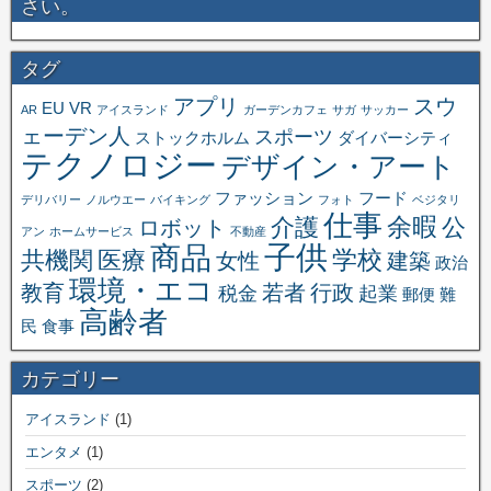
さい。
タグ
アプリ
スウ
EU
VR
AR
アイスランド
ガーデンカフェ
サガ
サッカー
ェーデン人
スポーツ
ストックホルム
ダイバーシティ
テクノロジー
デザイン・アート
ファッション
フード
デリバリー
ノルウエー
バイキング
フォト
ベジタリ
仕事
余暇
介護
公
ロボット
アン
ホームサービス
不動産
子供
商品
学校
共機関
医療
女性
建築
政治
環境・エコ
教育
若者
行政
税金
起業
郵便
難
高齢者
民
食事
カテゴリー
アイスランド
(1)
エンタメ
(1)
スポーツ
(2)