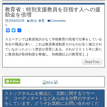
教育省：特別支援教員を目指す人への援
助金を倍増
2016/01/29
政治
,
教育
Comments
F
T
共
a
w
有
c
i
スエーデンでは教員免許がなく学校教育の現場で仕事をしている
e
t
先生や職員が多い。これは教員養成制度そのものが永く確立され
b
t
o
e
ていなかったという歴史が背景にある。それが２０１１年に新た
o
r
に教員免許取得制度を整備し、幼稚園以上の教育現 […]
k
Read Post
ストックホルムを拠点に、北欧に関するリサー
チ、コーディネートなどあらゆる分野のサポート
をしています。どうぞお気軽にお問い合わせくだ