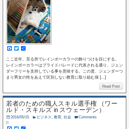
F
T
共
a
w
有
c
i
ここ近年、至る所でレインボーカラーの飾りつけを目にする。
e
t
レインボーカラーはプライドパレードに代表される通り、ジェン
b
t
o
e
ダーフリーを支持している事を意味する。この度、ジェンダーつ
o
r
まり男女の性をあえて区別しない教育に取り組む保 […]
k
Read Post
若者のための職人スキル選手権 （ワー
ルド・スキルズ in スウェーデン）
2016/05/15
ビジネス
,
教育
,
社会
Comments
F
T
共