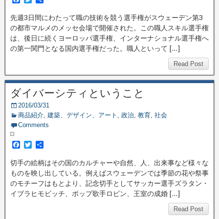
a
w
有
c
i
先週3日間にわたって職の技術を競う選手権がスウェーデン第3
e
t
の都市マルメのメッセ会場で開催された。この職人スキル選手権
b
t
o
e
は、後日に続くヨーロッパ選手権、インターナショナル選手権へ
o
r
の第一関門となる国内選手権だった。職人といって […]
k
Read Post
ダイバーシティということ
2016/03/31
商品紹介
,
建築、デザイン、アート
,
政治
,
教育
,
社会
Comments
F
T
共
a
w
有
c
i
切手の絵柄はその国のカルチャーや自然、人、出来事など様々な
e
t
ものを映し出している。例えばスウェーデンでは季節の花や祭事
b
t
o
e
のモチーフはもとより、記念切手としてサッカー選手ズラタン・
o
r
イブラヒモビッチ、ポップ歌手ロビン、王室の成婚 […]
k
Read Post