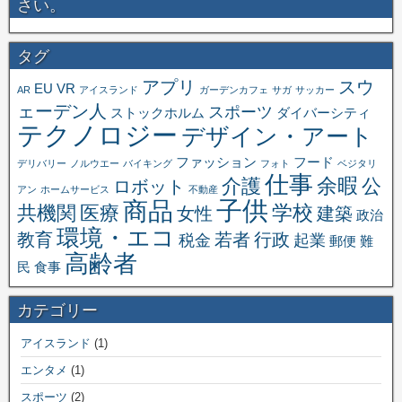
さい。
タグ
アプリ
スウ
EU
VR
AR
アイスランド
ガーデンカフェ
サガ
サッカー
ェーデン人
スポーツ
ストックホルム
ダイバーシティ
テクノロジー
デザイン・アート
ファッション
フード
デリバリー
ノルウエー
バイキング
フォト
ベジタリ
仕事
余暇
介護
公
ロボット
アン
ホームサービス
不動産
子供
商品
学校
共機関
医療
女性
建築
政治
環境・エコ
教育
若者
行政
税金
起業
郵便
難
高齢者
民
食事
カテゴリー
アイスランド
(1)
エンタメ
(1)
スポーツ
(2)