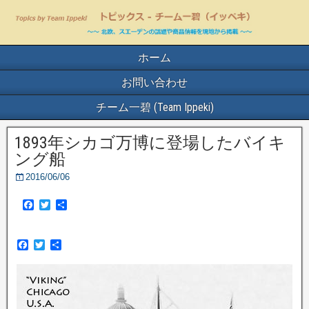
ホーム
お問い合わせ
チーム一碧 (Team Ippeki)
1893年シカゴ万博に登場したバイキ
ング船
2016/06/06
F
T
共
a
w
有
c
i
e
t
F
T
共
b
t
a
w
有
o
e
c
i
o
r
e
t
k
b
t
o
e