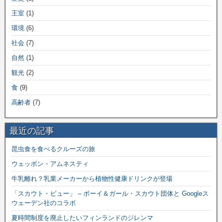
王室
(1)
環境
(6)
社会
(7)
自然
(1)
観光
(2)
食
(9)
高齢者
(7)
最近の記事
昆虫食を食べるクルーズの旅
ウェッポン・アムネスティ
牛乳離れ？乳業メーカーから植物性健康ドリンクが登場
「スカウト・ビュー」 – ボーイ＆ガール・スカウト団体と Googleス
ウェーデン社のコラボ
夏時間制度を廃止したいフィンランドのジレンマ