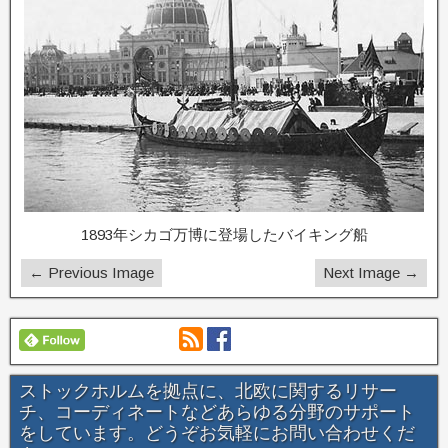
o
r
k
1893年シカゴ万博に登場したバイキング船
← Previous Image
Next Image →
ストックホルムを拠点に、北欧に関するリサー
チ、コーディネートなどあらゆる分野のサポート
をしています。どうぞお気軽にお問い合わせくだ