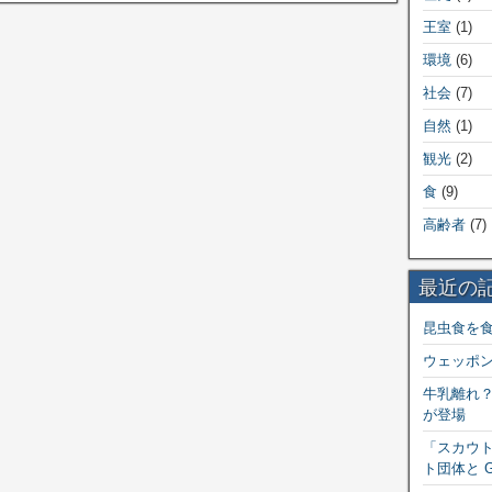
王室
(1)
環境
(6)
社会
(7)
自然
(1)
観光
(2)
食
(9)
高齢者
(7)
最近の
昆虫食を
ウェッポ
牛乳離れ
が登場
「スカウト
ト団体と 