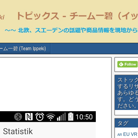
ム一碧 (Team Ippeki)
ストッ
するリ
あらゆ
す。ど
ださい
タグ
EU
VR
AR