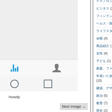
テクノロ
ビジネス
(
フィンラ
ヘルス・
ライフス
余暇
(4)
商品紹介
(
女性
(4)
子ども
(1)
家庭、フ
年老いた
(10)
建築、デ
政治
(5)
Howdy
教育
(7)
Next Image →
歴史
(2)