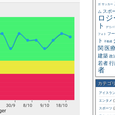
ガ
サッカー
スポ
ム
ロジ
ト
デリバ
フー
フォト
ト
不動産
関
医
建築
政
若者
行
者
カテゴ
アイスラ
エンタメ
(
スポーツ
(