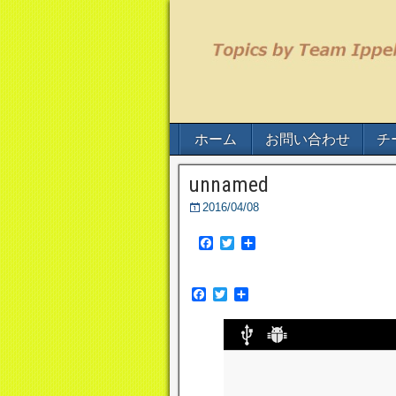
ホーム
お問い合わせ
チー
unnamed
2016/04/08
F
T
共
a
w
有
c
i
e
t
F
T
共
b
t
a
w
有
o
e
c
i
o
r
e
t
k
b
t
o
e
o
r
k