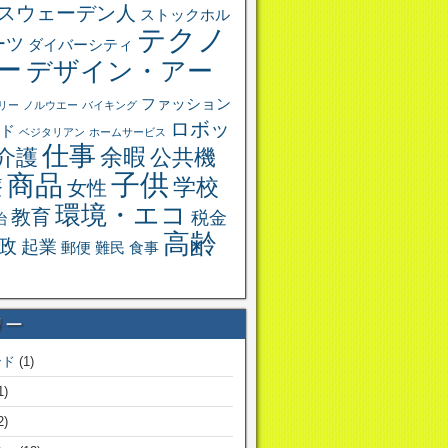
スウェーデン人
ストックホル
テクノ
ーツ
ダイバーシティ
ー
デザイン・アー
ファッション
リー
ノルウエー
バイキング
ロボッ
ド
ベジタリアン
ホームサービス
仕事
余暇
介護
公共機
子供
商品
学校
療
女性
環境・エコ
教育
税金
治
高齢
政
起業
郵便
難民
食事
リー
ンド
(1)
1)
2)