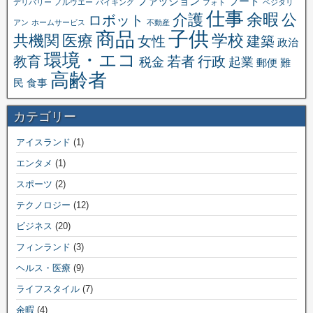
ファッション
フード
デリバリー
ノルウエー
バイキング
フォト
ベジタリ
仕事
余暇
介護
公
ロボット
アン
ホームサービス
不動産
子供
商品
学校
共機関
医療
女性
建築
政治
環境・エコ
教育
若者
行政
税金
起業
郵便
難
高齢者
民
食事
カテゴリー
アイスランド
(1)
エンタメ
(1)
スポーツ
(2)
テクノロジー
(12)
ビジネス
(20)
フィンランド
(3)
ヘルス・医療
(9)
ライフスタイル
(7)
余暇
(4)