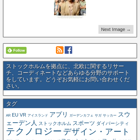
Next Image →
ストックホルムを拠点に、北欧に関するリサー
チ、コーディネートなどあらゆる分野のサポート
をしています。どうぞお気軽にお問い合わせくだ
さい。
タグ
アプリ
スウ
EU
VR
AR
アイスランド
ガーデンカフェ
サガ
サッカー
ェーデン人
スポーツ
ストックホルム
ダイバーシティ
テクノロジー
デザイン・アート