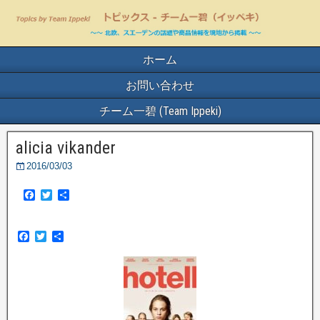
ホーム
お問い合わせ
チーム一碧 (Team Ippeki)
alicia vikander
2016/03/03
F
T
共
a
w
有
c
i
e
t
F
T
共
b
t
a
w
有
o
e
c
i
o
r
e
t
k
b
t
o
e
o
r
k