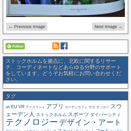
← Previous Image
Next Image →
ストックホルムを拠点に、北欧に関するリサー
チ、コーディネートなどあらゆる分野のサポート
をしています。どうぞお気軽にお問い合わせくだ
さい。
タグ
アプリ
スウ
EU
VR
AR
アイスランド
ガーデンカフェ
サガ
サッカー
ェーデン人
スポーツ
ストックホルム
ダイバーシティ
テクノロジー
デザイン・アート
ファッション
フード
デリバリー
ノルウエー
バイキング
フォト
ベジタリ