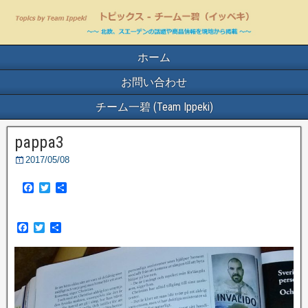
ホーム
お問い合わせ
チーム一碧 (Team Ippeki)
pappa3
2017/05/08
F
T
共
a
w
有
c
i
e
t
F
T
共
b
t
a
w
有
o
e
c
i
o
r
e
t
k
b
t
o
e
o
r
k