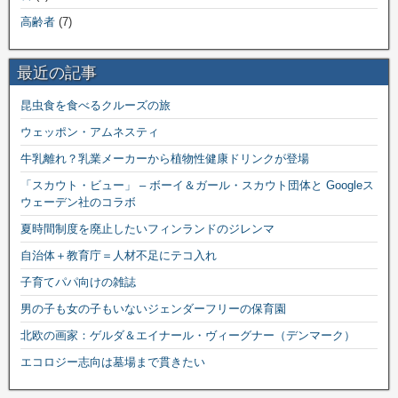
高齢者
(7)
最近の記事
昆虫食を食べるクルーズの旅
ウェッポン・アムネスティ
牛乳離れ？乳業メーカーから植物性健康ドリンクが登場
「スカウト・ビュー」 – ボーイ＆ガール・スカウト団体と Googleス
ウェーデン社のコラボ
夏時間制度を廃止したいフィンランドのジレンマ
自治体＋教育庁＝人材不足にテコ入れ
子育てパパ向けの雑誌
男の子も女の子もいないジェンダーフリーの保育園
北欧の画家：ゲルダ＆エイナール・ヴィーグナー（デンマーク）
エコロジー志向は墓場まで貫きたい