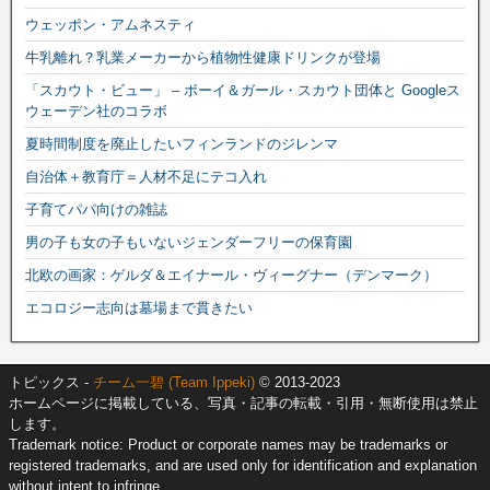
ウェッポン・アムネスティ
牛乳離れ？乳業メーカーから植物性健康ドリンクが登場
「スカウト・ビュー」 – ボーイ＆ガール・スカウト団体と Googleス
ウェーデン社のコラボ
夏時間制度を廃止したいフィンランドのジレンマ
自治体＋教育庁＝人材不足にテコ入れ
子育てパパ向けの雑誌
男の子も女の子もいないジェンダーフリーの保育園
北欧の画家：ゲルダ＆エイナール・ヴィーグナー（デンマーク）
エコロジー志向は墓場まで貫きたい
トピックス -
チーム一碧 (Team Ippeki)
© 2013-2023
ホームページに掲載している、写真・記事の転載・引用・無断使用は禁止
します。
Trademark notice: Product or corporate names may be trademarks or
registered trademarks, and are used only for identification and explanation
without intent to infringe.