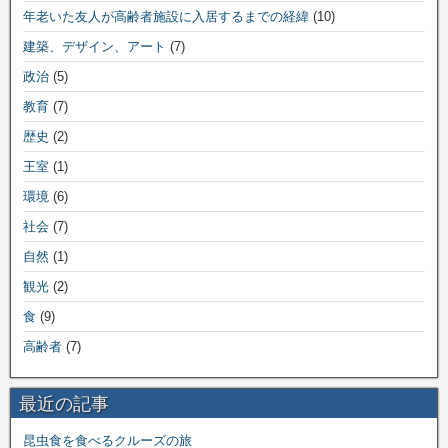
年老いた友人が高齢者施設に入居するまでの経緯
(10)
建築、デザイン、アート
(7)
政治
(5)
教育
(7)
歴史
(2)
王室
(1)
環境
(6)
社会
(7)
自然
(1)
観光
(2)
食
(9)
高齢者
(7)
最近の記事
昆虫食を食べるクルーズの旅