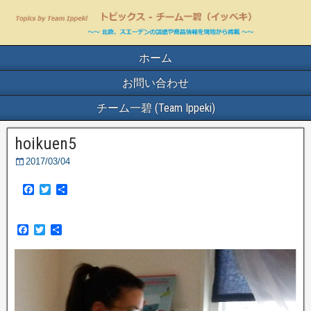
ホーム
お問い合わせ
チーム一碧 (Team Ippeki)
hoikuen5
2017/03/04
F
T
共
a
w
有
c
i
e
t
F
T
共
b
t
a
w
有
o
e
c
i
o
r
e
t
k
b
t
o
e
o
r
k