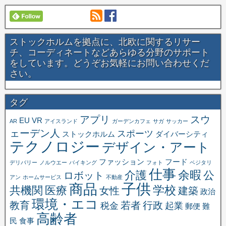
ストックホルムを拠点に、北欧に関するリサー
チ、コーディネートなどあらゆる分野のサポート
をしています。どうぞお気軽にお問い合わせくだ
さい。
タグ
アプリ
スウ
EU
VR
AR
アイスランド
ガーデンカフェ
サガ
サッカー
ェーデン人
スポーツ
ストックホルム
ダイバーシティ
テクノロジー
デザイン・アート
ファッション
フード
デリバリー
ノルウエー
バイキング
フォト
ベジタリ
仕事
余暇
介護
公
ロボット
アン
ホームサービス
不動産
子供
商品
学校
共機関
医療
女性
建築
政治
環境・エコ
教育
若者
行政
税金
起業
郵便
難
高齢者
民
食事