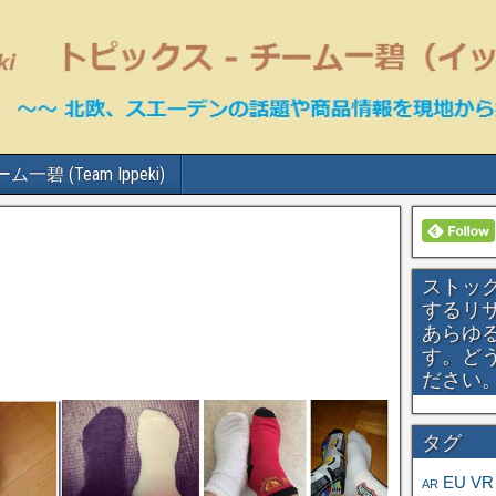
ム一碧 (Team Ippeki)
ストッ
するリ
あらゆ
す。ど
ださい
タグ
EU
VR
AR