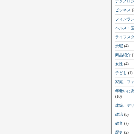
テクノロ
ビジネス
(
フィンラ
ヘルス・
ライフス
余暇
(4)
商品紹介
(
女性
(4)
子ども
(1)
家庭、フ
年老いた
(10)
建築、デ
政治
(5)
教育
(7)
歴史
(2)