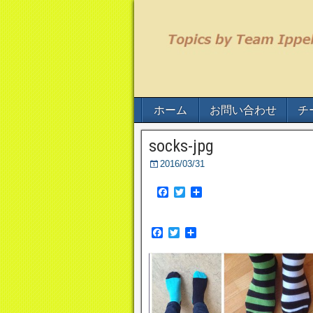
ホーム
お問い合わせ
チー
socks-jpg
2016/03/31
F
T
共
a
w
有
c
i
e
t
F
T
共
b
t
a
w
有
o
e
c
i
o
r
e
t
k
b
t
o
e
o
r
k