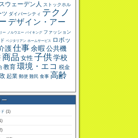
スウェーデン人
ストックホル
テクノ
ーツ
ダイバーシティ
ー
デザイン・アー
ファッション
リー
ノルウエー
バイキング
ロボッ
ド
ベジタリアン
ホームサービス
仕事
余暇
介護
公共機
子供
商品
学校
療
女性
環境・エコ
教育
税金
治
高齢
政
起業
郵便
難民
食事
リー
ンド
(1)
1)
2)