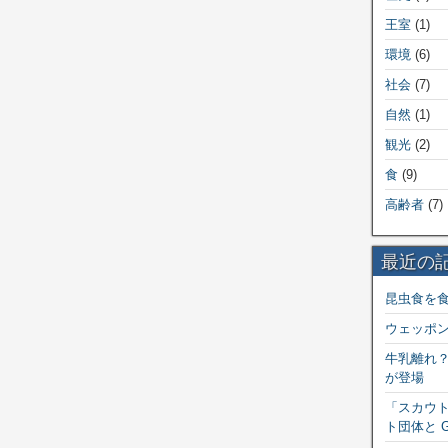
王室
(1)
環境
(6)
社会
(7)
自然
(1)
観光
(2)
食
(9)
高齢者
(7)
最近の
昆虫食を
ウェッポ
牛乳離れ
が登場
「スカウト
ト団体と 