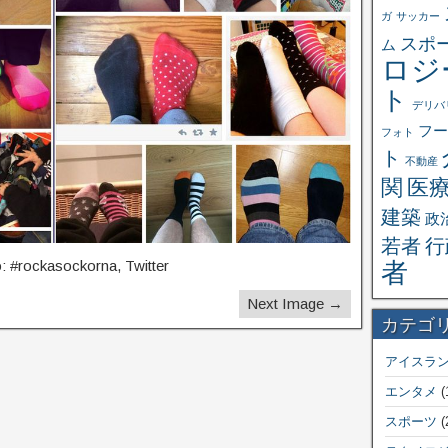
ガ
サッカー
スポ
ム
ロジ
ト
デリバ
フー
フォト
ト
不動産
関
医
建築
政
若者
行
: #rockasockorna, Twitter
者
Next Image →
カテゴ
アイスラ
エンタメ
(
スポーツ
(