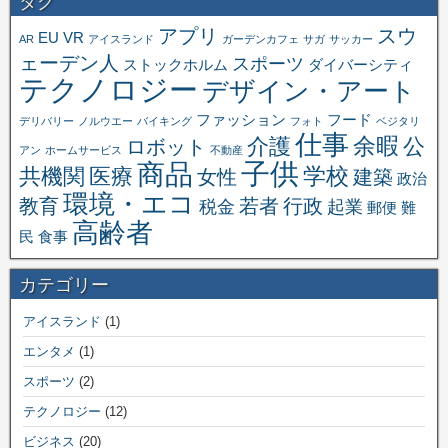
タグ
アプリ
スウ
EU
VR
AR
アイスランド
ガーデンカフェ
サガ
サッカー
ェーデン人
スポーツ
ストックホルム
ダイバーシティ
テクノロジー
デザイン・アート
ファッション
フード
デリバリー
ノルウエー
バイキング
フォト
ベジタリ
仕事
余暇
介護
公
ロボット
アン
ホームサービス
不動産
子供
商品
学校
共機関
医療
女性
建築
政治
環境・エコ
教育
若者
行政
税金
起業
郵便
難
高齢者
民
食事
カテゴリー
アイスランド
(1)
エンタメ
(1)
スポーツ
(2)
テクノロジー
(12)
ビジネス
(20)