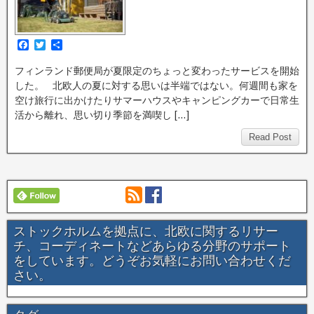
F
T
共
a
w
有
c
i
フィンランド郵便局が夏限定のちょっと変わったサービスを開始
e
t
した。 北欧人の夏に対する思いは半端ではない。何週間も家を
b
t
o
e
空け旅行に出かけたりサマーハウスやキャンピングカーで日常生
o
r
活から離れ、思い切り季節を満喫し […]
k
Read Post
ストックホルムを拠点に、北欧に関するリサー
チ、コーディネートなどあらゆる分野のサポート
をしています。どうぞお気軽にお問い合わせくだ
さい。