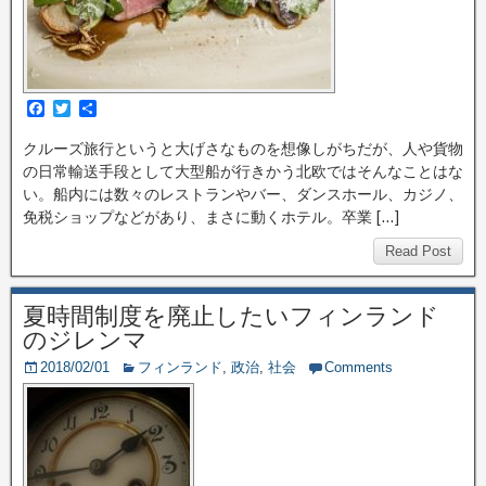
F
T
共
a
w
有
c
i
クルーズ旅行というと大げさなものを想像しがちだが、人や貨物
e
t
の日常輸送手段として大型船が行きかう北欧ではそんなことはな
b
t
o
e
い。船内には数々のレストランやバー、ダンスホール、カジノ、
o
r
免税ショップなどがあり、まさに動くホテル。卒業 […]
k
Read Post
夏時間制度を廃止したいフィンランド
のジレンマ
2018/02/01
フィンランド
,
政治
,
社会
Comments