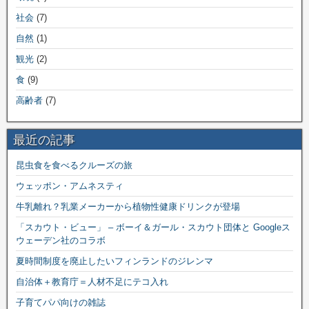
社会
(7)
自然
(1)
観光
(2)
食
(9)
高齢者
(7)
最近の記事
昆虫食を食べるクルーズの旅
ウェッポン・アムネスティ
牛乳離れ？乳業メーカーから植物性健康ドリンクが登場
「スカウト・ビュー」 – ボーイ＆ガール・スカウト団体と Googleス
ウェーデン社のコラボ
夏時間制度を廃止したいフィンランドのジレンマ
自治体＋教育庁＝人材不足にテコ入れ
子育てパパ向けの雑誌