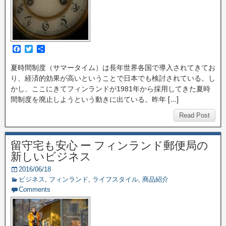
F
T
共
a
w
有
c
i
夏時間制度（サマータイム）は長年世界各国で導入されてきてお
e
t
り、経済的効果が高いということで日本でも検討されている。し
b
t
o
e
かし、ここにきてフィンランドが1981年から採用してきた夏時
o
r
間制度を廃止しようという動きに出ている。昨年 […]
k
Read Post
留守宅も安心 ー フィンランド郵便局の
新しいビジネス
2016/06/18
ビジネス
,
フィンランド
,
ライフスタイル
,
商品紹介
Comments