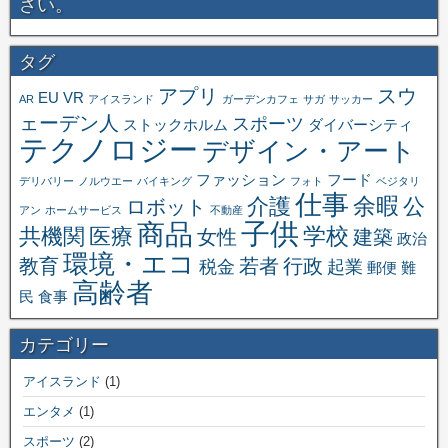
さい。
タグ
アプリ
スウ
EU
VR
AR
アイスランド
ガーデンカフェ
サガ
サッカー
ェーデン人
スポーツ
ストックホルム
ダイバーシティ
テクノロジー
デザイン・アート
ファッション
フード
デリバリー
ノルウエー
バイキング
フォト
ベジタリ
仕事
余暇
介護
公
ロボット
アン
ホームサービス
不動産
子供
商品
学校
共機関
医療
女性
建築
政治
環境・エコ
教育
若者
行政
税金
起業
郵便
難
高齢者
民
食事
カテゴリー
アイスランド
(1)
エンタメ
(1)
スポーツ
(2)