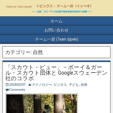
ホーム
お問い合わせ
チーム一碧 (Team Ippeki)
カテゴリー:
自然
「スカウト・ビュー」 – ボーイ＆ガー
ル・スカウト団体と Googleスウェーデン
社のコラボ
2018/02/07
テクノロジー
,
ビジネス
,
子ども
,
自然
Comments