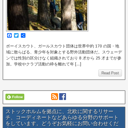
F
T
共
a
w
有
c
i
ボーイスカウト、ガールスカウト団体は世界中約 170 の国・地
e
t
域に散らばる、青少年を対象とする野外活動団体だ。スウェーデ
b
t
o
e
ンでは性別の区分けなく組織されており 8 才から 25 才までが参
o
r
加。学校やクラブ活動の枠を離れて年 […]
k
Read Post
ストックホルムを拠点に、北欧に関するリサー
チ、コーディネートなどあらゆる分野のサポート
をしています。どうぞお気軽にお問い合わせくだ