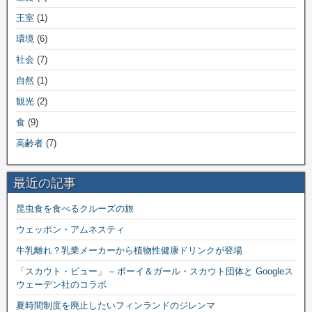
王室
(1)
環境
(6)
社会
(7)
自然
(1)
観光
(2)
食
(9)
高齢者
(7)
最近の記事
昆虫食を食べるクルーズの旅
ウェッポン・アムネスティ
牛乳離れ？乳業メーカーから植物性健康ドリンクが登場
「スカウト・ビュー」 – ボーイ＆ガール・スカウト団体と Googleス
ウェーデン社のコラボ
夏時間制度を廃止したいフィンランドのジレンマ