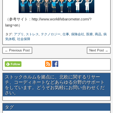
（参考サイト：http://www.worklifebarometer.com/?
lang=en）
タグ:
アプリ
,
ストレス
,
テクノロジー
,
仕事
,
保険会社
,
医療
,
商品
,
病
気休暇
,
社会保障
← Previous Post
Next Post →
ストックホルムを拠点に、北欧に関するリサー
チ、コーディネートなどあらゆる分野のサポート
をしています。どうぞお気軽にお問い合わせくだ
さい。
タグ