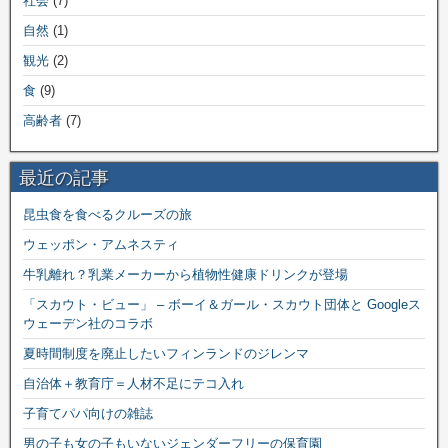
社会
(7)
自然
(1)
観光
(2)
食
(9)
高齢者
(7)
最近の記事
昆虫食を食べるクルーズの旅
ウェッポン・アムネスティ
牛乳離れ？乳業メーカーから植物性健康ドリンクが登場
「スカウト・ビュー」 – ボーイ＆ガール・スカウト団体と Googleス
ウェーデン社のコラボ
夏時間制度を廃止したいフィンランドのジレンマ
自治体＋教育庁＝人材不足にテコ入れ
子育てパパ向けの雑誌
男の子も女の子もいないジェンダーフリーの保育園