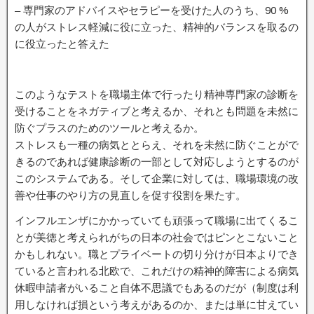
– 専門家のアドバイスやセラピーを受けた人のうち、90 %
の人がストレス軽減に役に立った、精神的バランスを取るの
に役立ったと答えた
このようなテストを職場主体で行ったり精神専門家の診断を
受けることをネガティブと考えるか、それとも問題を未然に
防ぐプラスのためのツールと考えるか。
ストレスも一種の病気ととらえ、それを未然に防ぐことがで
きるのであれば健康診断の一部として対応しようとするのが
このシステムである。そして企業に対しては、職場環境の改
善や仕事のやり方の見直しを促す役割を果たす。
インフルエンザにかかっていても頑張って職場に出てくるこ
とが美徳と考えられがちの日本の社会ではピンとこないこと
かもしれない。職とプライベートの切り分けが日本よりでき
ていると言われる北欧で、これだけの精神的障害による病気
休暇申請者がいること自体不思議でもあるのだが（制度は利
用しなければ損という考えがあるのか、または単に甘えてい