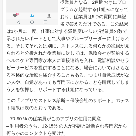
従業員となる。2週間おきにプロ
グラムが起動する仕組みになって
おり、従業員は5つの質問に無記
名で答えるだけである。この結果
は1か月に一度、仕事に対する満足度レベルが従業員の数で
示されたレポートとして人事やグループリーダーに上げられ
る。そしてそれとは別に、ストレスによる何らかの兆候が見
られると分析された従業員に対しては、保険会社が契約する
ヘルスケア専門家が本人に直接連絡を入れ、電話相談やセラ
ピーサービスを提供することになる。場合においてはさらな
る本格的な治療を紹介することもある。つまり自覚症状がな
い人や、自覚があっても専門医にかかることを躊躇してしま
う人を後押し、サポートする仕組になっている。
この「アプリでストレス診断＋保険会社のサポート」のテス
ト結果は次のとおりである。
– 70-90 % の従業員がこのアプリの使用に同意
– 利用者のうち、12-15% の人が不調と診断され専門家から
何らかのコンタクトを受けた