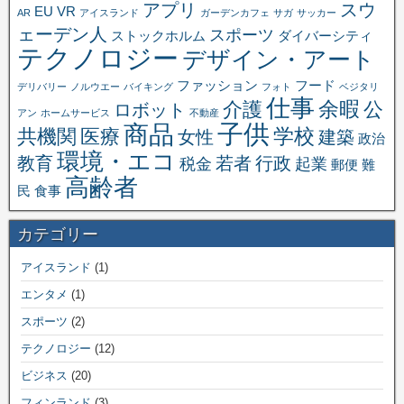
アプリ
スウ
EU
VR
AR
アイスランド
ガーデンカフェ
サガ
サッカー
ェーデン人
スポーツ
ストックホルム
ダイバーシティ
テクノロジー
デザイン・アート
ファッション
フード
デリバリー
ノルウエー
バイキング
フォト
ベジタリ
仕事
余暇
介護
公
ロボット
アン
ホームサービス
不動産
子供
商品
学校
共機関
医療
女性
建築
政治
環境・エコ
教育
若者
行政
税金
起業
郵便
難
高齢者
民
食事
カテゴリー
アイスランド
(1)
エンタメ
(1)
スポーツ
(2)
テクノロジー
(12)
ビジネス
(20)
フィンランド
(3)