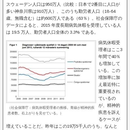
k
b
t
スウェーデン人口は950万人（比較：日本で2番目に人口が
o
e
多い神奈川県は910万人）、このうち勤労者人口（18-64
o
r
k
歳、無職含む）は約600万人である（63％）。社会保障庁の
データによると、2015 年度長期病気休暇を受理している人
は 19.5 万人、勤労者人口全体の 3.3% である。
病気休暇受
理者はここ3
年間で40％
も増加して
いる。この
増加率に加
え最近特に
重要視され
ているの
が、精神的
（社会保障庁：病気休暇受理者の推移。青線が精神的疾
疾患を訴え
患者数。右上がりを見せている。）
るケースが
増えていることだ。昨年はこの19万5千人のうち、なんと