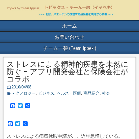
ホーム
お問い合わせ
チーム一碧 (Team Ippeki)
ストレスによる精神的疾患を未然に
防ぐ – アプリ開発会社と保険会社が
コラボ
2016/04/08
テクノロジー
,
ビジネス
,
ヘルス・医療
,
商品紹介
,
社会
F
T
共
a
w
有
c
i
e
t
F
T
共
b
t
a
w
有
o
e
c
i
o
r
ストレスによる病気休暇申請がここ近年急増している。
e
t