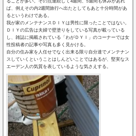
ることが多い。その点連続して4週間、5週間も休みがあれ
ば、例えその内2週間旅行へ出たとしてもあと十分時間があ
るというわけである。
我が家のメンテナンスＤＩＹは男性に限ったことではない。
ＤＩＹの広告は夫婦で壁塗りをしている写真が載っている
し、雑誌に掲載されている「わがＤＹＩ」のコーナーでは女
性投稿者の記事や写真も多く見かける。
自分の住み家を人任せでなく出来る限り自分達でメンテナン
スしていくということはしんどいことではあるが、堅実なス
エーデン人の気質を表しているような気さえする。