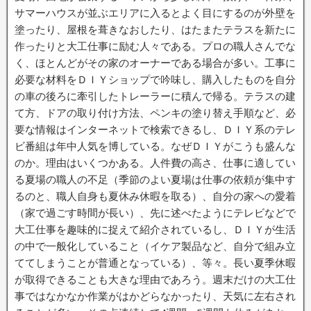
o
r
k
サマーハウスが並ぶエリアに入るとよく目にするのが外壁を
塗ったり、屋根を葺きなおしたり、はたまたテラスを新たに
作ったりと大工仕事に励む人々である。プロの職人さんでな
く、ほとんどがその家のオーナーである場合が多い。工事に
必要な材料をＤＩＹショップで吟味し、購入したものを自分
の車の後ろに牽引したトレーラーに積んで帰る。テラスの建
て方、ドアの取り付け方法、ペンキの塗り替え手順など、必
要な情報はインターネットで検索できるし、ＤＩＹ系のテレ
ビ番組は年中人気を博している。なぜＤＩＹがこうも盛んな
のか。理由はいくつかある。人件費の高さ、仕事に適してい
る夏場の職人の不足（季節のよい夏場は仕事の依頼が集中す
るのと、職人自身も夏休み休暇を取る）、自分の家への愛着
（家で過ごす時間が長い）、先に述べたようにテレビなどで
大工仕事を趣味的に捉えて紹介されているし、ＤＩＹが生活
の中で一般化していること（イケア製品など、自分で組み立
ててしまうことが普通となっている）、等々。長い夏季休暇
が取得できることも大きな理由であろう。週末だけの大工仕
事ではなかなか作業がはかどらなかったり、天気に左右され