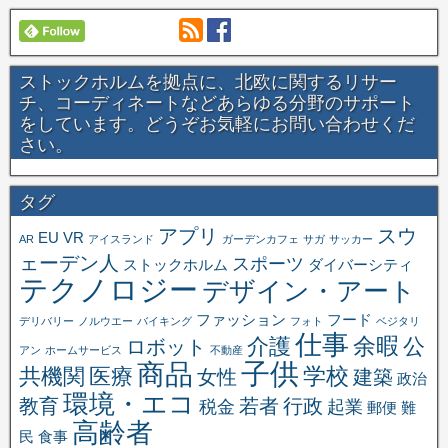
ストックホルムを拠点に、北欧に関するリサー
チ、コーディネートなどあらゆる分野のサポート
をしています。どうぞお気軽にお問い合わせくだ
さい。
タグ
アプリ
スウ
EU
VR
AR
アイスランド
ガーデンカフェ
サガ
サッカー
ェーデン人
スポーツ
ストックホルム
ダイバーシティ
テクノロジー
デザイン・アート
ファッション
フード
デリバリー
ノルウエー
バイキング
フォト
ベジタリ
仕事
余暇
介護
公
ロボット
アン
ホームサービス
不動産
子供
商品
学校
共機関
医療
女性
建築
政治
環境・エコ
教育
若者
行政
税金
起業
郵便
難
高齢者
民
食事