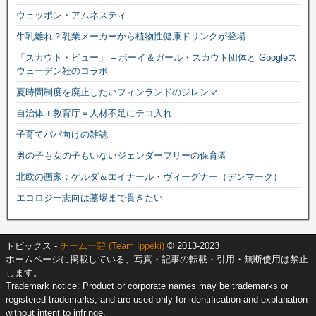
ウェッポン・アムネスティ
牛乳離れ？乳業メーカーから植物性健康ドリンクが登場
「スカウト・ビュー」 – ボーイ＆ガール・スカウト団体と Googleス
ウェーデン社のコラボ
夏時間制度を廃止したいフィンランドのジレンマ
自治体＋教育庁＝人材不足にテコ入れ
子育てパパ向けの雑誌
男の子も女の子もいないジェンダーフリーの保育園
北欧の画家：ゲルダ＆エイナール・ヴィーグナー（デンマーク）
エコロジー志向は墓場まで貫きたい
トピックス -
チーム一碧 (Team Ippeki)
© 2013-2023
ホームページに掲載している、写真・記事の転載・引用・無断使用は禁止
します。
Trademark notice: Product or corporate names may be trademarks or
registered trademarks, and are used only for identification and explanation
without intent to infringe.