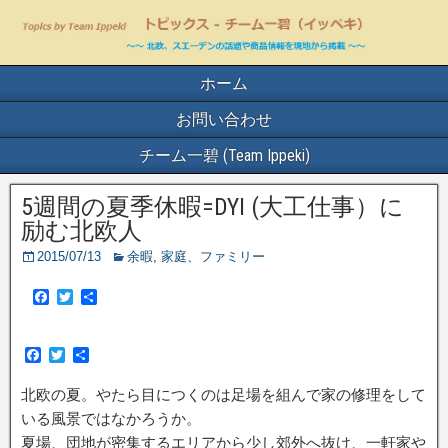
ホーム
お問い合わせ
チーム一碧 (Team Ippeki)
5週間の夏季休暇=DYI (大工仕事）に
励む北欧人
2015/07/13
余暇
,
家庭、ファミリー
F
T
共
a
w
有
c
i
e
t
F
T
共
b
t
a
w
有
o
e
c
i
o
r
北欧の夏。やたら目につくのは足場を組んで家の修理をして
e
t
k
b
t
いる風景ではなかろうか。
o
e
夏場、団地が密集するエリアから少し郊外へ抜け、一軒家や