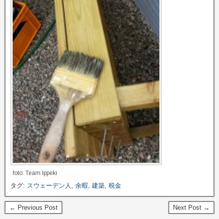
foto: Team Ippeki
タグ:
スウェーデン人
,
余暇
,
建築
,
税金
← Previous Post
Next Post →