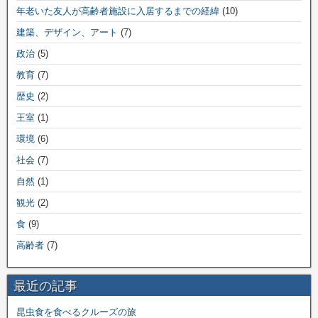
年老いた友人が高齢者施設に入居するまでの経緯
(10)
建築、デザイン、アート
(7)
政治
(5)
教育
(7)
歴史
(2)
王室
(1)
環境
(6)
社会
(7)
自然
(1)
観光
(2)
食
(9)
高齢者
(7)
最近の記事
昆虫食を食べるクルーズの旅