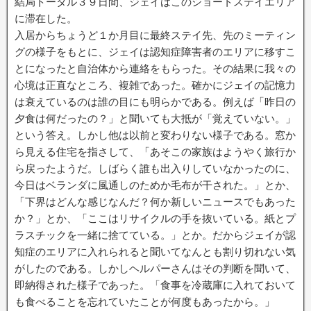
結局トータル３９日間、ジェイはこのショートステイエリア
o
e
o
r
に滞在した。
k
入居からちょうど１か月目に最終ステイ先、先のミーティン
グの様子をもとに、ジェイは認知症障害者のエリアに移すこ
とになったと自治体から連絡をもらった。その結果に我々の
心境は正直なところ、複雑であった。確かにジェイの記憶力
は衰えているのは誰の目にも明らかである。例えば「昨日の
夕食は何だったの？」と聞いても大抵が「覚えていない。」
という答え。しかし他は以前と変わりない様子である。窓か
ら見える住宅を指さして、「あそこの家族はようやく旅行か
ら戻ったようだ。しばらく誰も出入りしていなかったのに、
今日はベランダに風通しのためか毛布が干された。」とか、
「下界はどんな感じなんだ？何か新しいニュースでもあった
か？」とか、「ここはリサイクルの手を抜いている。紙とプ
ラスチックを一緒に捨てている。」とか。だからジェイが認
知症のエリアに入れられると聞いてなんとも割り切れない気
がしたのである。しかしヘルパーさんはその判断を聞いて、
即納得された様子であった。「食事を冷蔵庫に入れておいて
も食べることを忘れていたことが何度もあったから。」