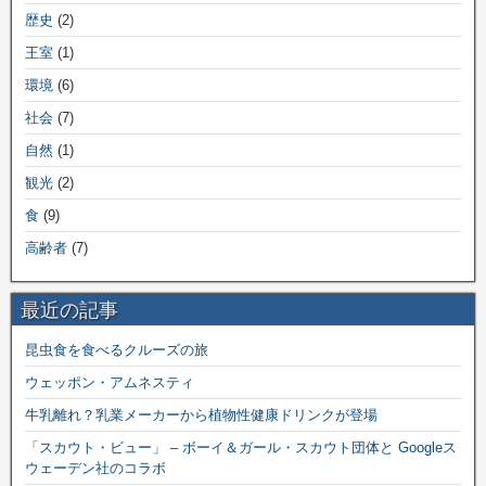
歴史
(2)
王室
(1)
環境
(6)
社会
(7)
自然
(1)
観光
(2)
食
(9)
高齢者
(7)
最近の記事
昆虫食を食べるクルーズの旅
ウェッポン・アムネスティ
牛乳離れ？乳業メーカーから植物性健康ドリンクが登場
「スカウト・ビュー」 – ボーイ＆ガール・スカウト団体と Googleス
ウェーデン社のコラボ