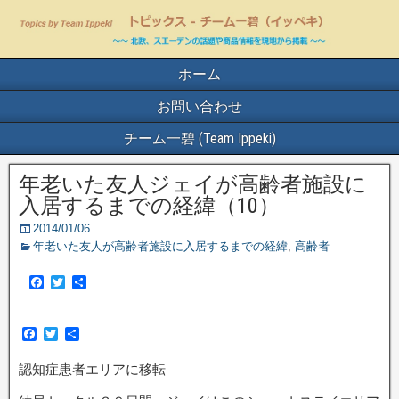
ホーム
お問い合わせ
チーム一碧 (Team Ippeki)
年老いた友人ジェイが高齢者施設に
入居するまでの経緯（10）
2014/01/06
年老いた友人が高齢者施設に入居するまでの経緯
,
高齢者
F
T
共
a
w
有
c
i
e
t
F
T
共
b
t
a
w
有
o
e
c
i
o
r
認知症患者エリアに移転
e
t
k
b
t