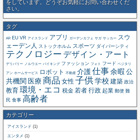
をしています。どうぞお気軽にお問い合わせくだ
さい。
タグ
アプリ
スウ
EU
VR
AR
アイスランド
ガーデンカフェ
サガ
サッカー
ェーデン人
スポーツ
ストックホルム
ダイバーシティ
テクノロジー
デザイン・アート
ファッション
フード
デリバリー
ノルウエー
バイキング
フォト
ベジタリ
仕事
余暇
介護
公
ロボット
アン
ホームサービス
不動産
子供
商品
学校
共機関
医療
女性
建築
政治
環境・エコ
教育
若者
行政
税金
起業
郵便
難
高齢者
民
食事
カテゴリー
アイスランド
(1)
エンタメ
(1)